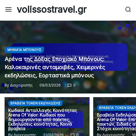
Skip
volissostravel.gr
to
content
ΜΗΝΙΑΊΑ ΜΠΌΝΟΥΣ
Αρένα της Δόξας Εποχιακό Μπόνους:
Καλοκαιρινές ανταμοιβές, Χειμερινές
εκδηλώσεις, Εορταστικά μπόνους
By
Διαχειριστής
09/03/2026
0
ΒΡΑΒΕΊΑ TOKEN ΕΚΔΉΛΩΣΗΣ
ΒΡΑΒΕΊΑ TOKEN ΕΚΔ
Κωδικοί Ανταλλαγής Κοινότητας
Arena Of Valor: Κωδικοί που
Βραβεία Εκδηλώσ
δημιουργούνται από παίκτες,
Arena Of Valor: Ε
Εκδηλώσεις κοινότητας, Κοινά
παικτών, Ειδικές 
βραβεία
Στόχοι κοινότητα
By
Διαχειριστής
23/02/2026
0
By
Διαχειριστής
18