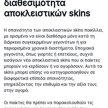
διαθεσιμότητα
αποκλειστικών skins
Η σπανιότητα των αποκλειστικών skins ποικίλλει,
με ορισμένα να είναι διαθέσιμα μόνο κατά τη
διάρκεια συγκεκριμένων γεγονότων ή για
περιορισμένα χρονικά διαστήματα. Εποχιακά
γεγονότα, όπως γιορτές ή επετείους, συχνά
εισάγουν νέα αποκλειστικά skins που οι παίκτες
μπορούν να κερδίσουν ή να αγοράσουν. Αυτά τα
skins μπορεί επίσης να κατηγοριοποιηθούν σε
διαφορετικά επίπεδα σπανιότητας,
επηρεάζοντας την επιθυμία και την αξία τους
στην αγορά.
Οι παίκτες θα πρέπει να παρακολουθούν τις