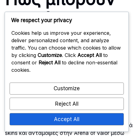
οι παίκτες να
We respect your privacy
αποκτήσουν
Cookies help us improve your experience,
deliver personalized content, and analyze
traffic. You can choose which cookies to allow
αποκλειστικά
by clicking
Customize
. Click
Accept All
to
consent or
Reject All
to decline non-essential
cookies.
skins και
Customize
ανταμοιβές;
Reject All
Accept All
Οι παίκτες μπορούν να αποκτήσουν αποκλειστικά
skins και ανταμοιβές στην Arena of Valor μέσω