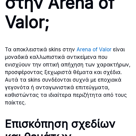
στην Arena of
Valor;
Τα αποκλειστικά skins στην
Arena of Valor
είναι
μοναδικά καλλωπιστικά αντικείμενα που
ενισχύουν την οπτική απήχηση των χαρακτήρων,
προσφέροντας ξεχωριστά θέματα και σχέδια.
Αυτά τα skins συνδέονται συχνά με εποχιακά
γεγονότα ή ανταγωνιστικά επιτεύγματα,
καθιστώντας τα ιδιαίτερα περιζήτητα από τους
παίκτες.
Επισκόπηση σχεδίων