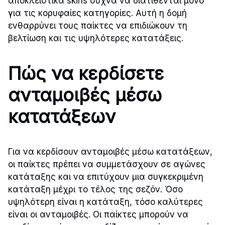
αποκλειστικά skins συχνά να διατίθενται μόνο
για τις κορυφαίες κατηγορίες. Αυτή η δομή
ενθαρρύνει τους παίκτες να επιδιώκουν τη
βελτίωση και τις υψηλότερες κατατάξεις.
Πώς να κερδίσετε
ανταμοιβές μέσω
κατατάξεων
Για να κερδίσουν ανταμοιβές μέσω κατατάξεων,
οι παίκτες πρέπει να συμμετάσχουν σε αγώνες
κατάταξης και να επιτύχουν μια συγκεκριμένη
κατάταξη μέχρι το τέλος της σεζόν. Όσο
υψηλότερη είναι η κατάταξη, τόσο καλύτερες
είναι οι ανταμοιβές. Οι παίκτες μπορούν να