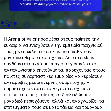
Η Arena of Valor προσφέρει στους παίκτες την
ευκαιρία να ενισχύσουν την εμπειρία παιχνιδιού
τους με αποκλειστικά skins που διαθέτουν
μοναδικά θέματα και σχέδια. Αυτά τα skins
συνδέονται συχνά με εποχιακά γεγονότα και
ανταγωνιστικά επιτεύγματα, παρέχοντας στους
παίκτες συναρπαστικές ευκαιρίες να κερδίσουν
ανταμοιβές μέσω ενεργής συμμετοχής. Η
συμμετοχή σε αυτά τα γεγονότα όχι μόνο
επιτρέπει στους παίκτες να ξεκλειδώσουν
μοναδικό περιεχόμενο, αλλά και αναγνωρίζει τα
επιτεύγματά τους σε κατατάξεις και τουρνουά.