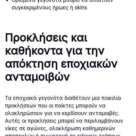
Ορισμένα γεγονότα μπορεί να απαιτούν
συγκεκριμένους ήρωες ή skins
Προκλήσεις και
καθήκοντα για την
απόκτηση εποχιακών
ανταμοιβών
Τα εποχιακά γεγονότα διαθέτουν μια ποικιλία
προκλήσεων που οι παίκτες μπορούν να
ολοκληρώσουν για να κερδίσουν ανταμοιβές.
Αυτές οι προκλήσεις μπορεί να περιλαμβάνουν
νίκες σε αγώνες, ολοκλήρωση καθημερινών
αποστολών ή συμμετοχή σε ειδικούς τρόπους