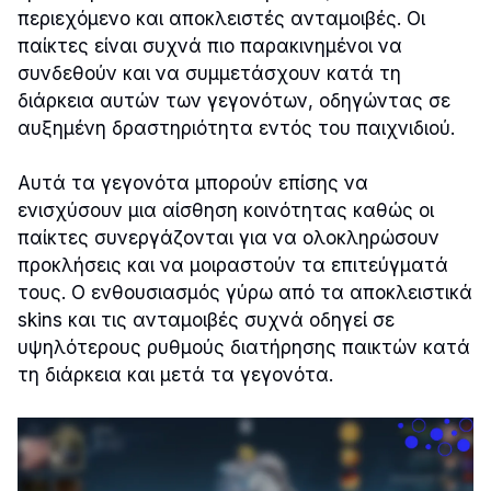
περιεχόμενο και αποκλειστές ανταμοιβές. Οι
παίκτες είναι συχνά πιο παρακινημένοι να
συνδεθούν και να συμμετάσχουν κατά τη
διάρκεια αυτών των γεγονότων, οδηγώντας σε
αυξημένη δραστηριότητα εντός του παιχνιδιού.
Αυτά τα γεγονότα μπορούν επίσης να
ενισχύσουν μια αίσθηση κοινότητας καθώς οι
παίκτες συνεργάζονται για να ολοκληρώσουν
προκλήσεις και να μοιραστούν τα επιτεύγματά
τους. Ο ενθουσιασμός γύρω από τα αποκλειστικά
skins και τις ανταμοιβές συχνά οδηγεί σε
υψηλότερους ρυθμούς διατήρησης παικτών κατά
τη διάρκεια και μετά τα γεγονότα.