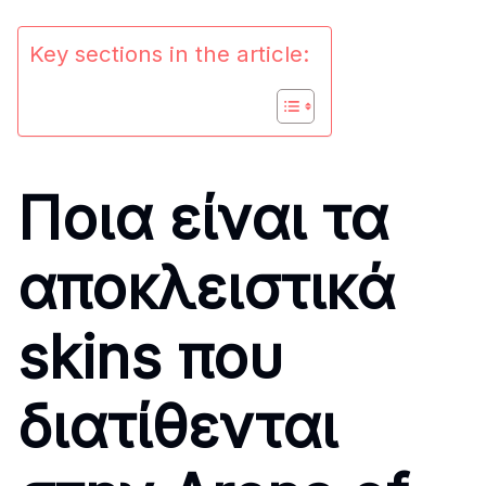
Key sections in the article:
Ποια είναι τα
αποκλειστικά
skins που
διατίθενται