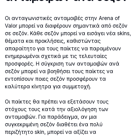
Οι ανταγωνιστικές ανταμοιβές στην Arena of
Valor μπορεί να διαφέρουν σημαντικά από σεζόν
σε σεζόν. Κάθε σεζόν μπορεί να εισάγει νέα skins,
θέματα και προκλήσεις, καθιστώντας
απαραίτητο για τους παίκτες να παραμένουν
ενημερωμένοι σχετικά με τις τελευταίες
προσφορές. Η σύγκριση των ανταμοιβών ανά
σεζόν μπορεί να βοηθήσει τους παίκτες να
εντοπίσουν ποιες σεζόν προσφέρουν τα
καλύτερα κίνητρα για συμμετοχή.
Οι παίκτες θα πρέπει να εξετάσουν τους
στόχους τους κατά την αξιολόγηση των
ανταμοιβών. Για παράδειγμα, αν μια
συγκεκριμένη σεζόν διαθέτει ένα πολύ
περιζήτητο skin, μπορεί να αξίζει να