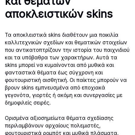
και θεμάτων
αποκλειστικών skins
Τα αποκλειστικά skins διαθέτουν μια ποικιλία
καλλιτεχνικών σχεδίων και θεματικών στοιχείων
που αντικατοπτρίζουν την ιστορία του παιχνιδιού
και τα υπόβαθρα των χαρακτήρων. Αυτά τα
skins μπορεί να κυμαίνονται από μυθικά και
φανταστικά θέματα έως σύγχρονη και
φουτουριστική αισθητική. Οι παίκτες μπορούν να
βρουν skins εμπνευσμένα από εποχιακά
γεγονότα, γιορτές ή ακόμη και συνεργασίες με
δημοφιλείς σειρές.
Ορισμένα αξιοσημείωτα θέματα σχεδίασης
περιλαμβάνουν αρχαίους πολεμιστές,
φουτουριστικά ρομπότ και μυθικά πλάσματα,