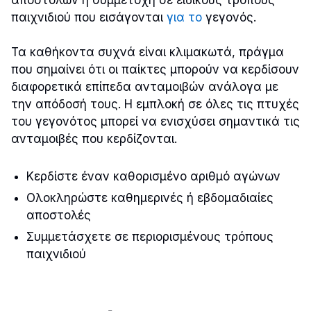
παιχνιδιού που εισάγονται
για το
γεγονός.
Τα καθήκοντα συχνά είναι κλιμακωτά, πράγμα
που σημαίνει ότι οι παίκτες μπορούν να κερδίσουν
διαφορετικά επίπεδα ανταμοιβών ανάλογα με
την απόδοσή τους. Η εμπλοκή σε όλες τις πτυχές
του γεγονότος μπορεί να ενισχύσει σημαντικά τις
ανταμοιβές που κερδίζονται.
Κερδίστε έναν καθορισμένο αριθμό αγώνων
Ολοκληρώστε καθημερινές ή εβδομαδιαίες
αποστολές
Συμμετάσχετε σε περιορισμένους τρόπους
παιχνιδιού